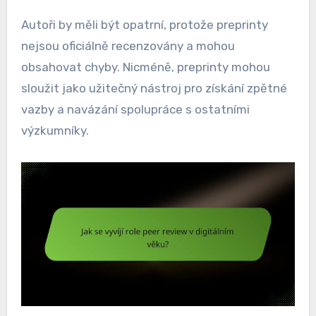
Autoři by měli být opatrní, protože preprinty
nejsou oficiálně recenzovány a mohou
obsahovat chyby. Nicméně, preprinty mohou
sloužit jako užitečný nástroj pro získání zpětné
vazby a navázání spolupráce s ostatními
výzkumníky.