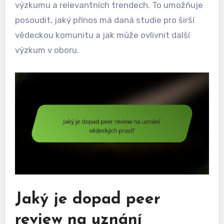
výzkumu a relevantních trendech. To umožňuje
posoudit, jaký přínos má daná studie pro širší
vědeckou komunitu a jak může ovlivnit další
výzkum v oboru.
Jaký je dopad peer
review na uznání