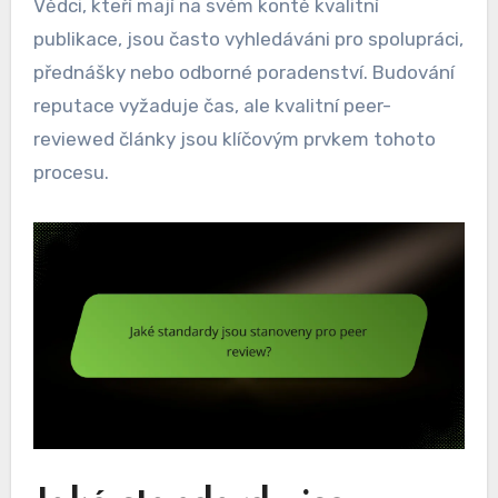
Vědci, kteří mají na svém kontě kvalitní
publikace, jsou často vyhledáváni pro spolupráci,
přednášky nebo odborné poradenství. Budování
reputace vyžaduje čas, ale kvalitní peer-
reviewed články jsou klíčovým prvkem tohoto
procesu.