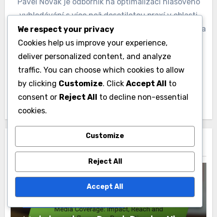
Pavel Novák je odborník na optimalizaci hlasového
vyhledávání s více než desetiletou praxí v oblasti
digitálního marketingu. Jeho vášeň pro technologie a
We respect your privacy
inovace ho vedla k vývoji strategií, které pomáhají
Cookies help us improve your experience,
firmám zlepšit jejich online přítomnost a dosáhnout
deliver personalized content, and analyze
lepších výsledků ve vyhledávačích. Kromě toho je
traffic. You can choose which cookies to allow
aktivním lektorem a autorem článků o trendech v
by clicking
Customize
. Click
Accept All
to
oblasti hlasového vyhledávání.
consent or
Reject All
to decline non-essential
cookies.
Customize
Related Post
Reject All
Accept All
Uznání vědeckých úspěchů