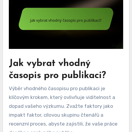
Jak vybrat vhodný
časopis pro publikaci?
Výběr vhodného časopisu pro publikaci je
klíčovým krokem, který ovlivňuje viditelnost a
dopad vašeho výzkumu. Zvažte faktory jako
impakt faktor, cílovou skupinu čtenářů a
recenzní proces, abyste zajistili, že vaše práce