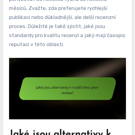
měsíců. Zvažte, zda preferujete rychlejší
publikaci nebo důkladnější, ale delší recenzní
proces. Důležité je také zjistit, jaké jsou
standardy pro kvalitu recenzí a jaký mají časopis
reputaci v této oblasti.
Jaké jsou alternativy k