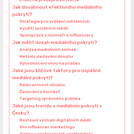
Jak dosáhnout efektivního mediálního
pokrytí?
Strategie pro zvýšení viditelnosti
Využití sociálních médií
Spolupráce s novináři a influencery
Jak měřit dosah mediálního pokrytí?
Analýza mediálních zmínek
Metody sledování dosahu
Vyhodnocení vlivu na značku
Jaké jsou klíčové faktory pro úspěšné
mediální pokrytí?
Relevantnost obsahu
Časování a kontext
Targeting správného publika
Jaké jsou trendy v mediálním pokrytí v
Česku?
Rostoucí význam digitálních médií
Vliv influencer marketingu
Změny v preferencích spotřebitelů