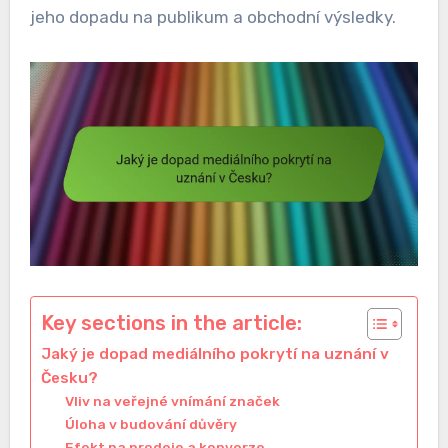
jeho dopadu na publikum a obchodní výsledky.
Key sections in the article:
Jaký je dopad mediálního pokrytí na uznání v
Česku?
Vliv na veřejné vnímání značek
Úloha v budování důvěry
Efekt na prodeje a konverze