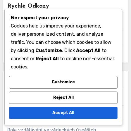
Rychlé Odkazy
We respect your privacy
Spojit se
Cookies help us improve your experience,
deliver personalized content, and analyze
Archiv blogu
traffic. You can choose which cookies to allow
by clicking
Customize
. Click
Accept All
to
Náš příběh
consent or
Reject All
to decline non-essential
cookies.
Kategorie
Customize
Reject All
Dopad vědeckých objevů
Accept All
Financování vědeckých úspěchů
Role vzdělávání ve vědeckých úspěších