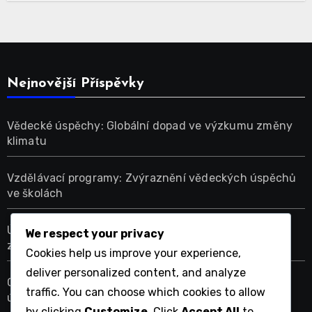
Nejnovější Příspěvky
Vědecké úspěchy: Globální dopad ve výzkumu změny
klimatu
Vzdělávací programy: Zvýraznění vědeckých úspěchů
ve školách
Úspěšné případové studie: strategie, výsledky a
We respect your privacy
získané zkušenosti
Cookies help us improve your experience,
deliver personalized content, and analyze
Crowdfunding: Životaschopnost, Platformy, Faktory
traffic. You can choose which cookies to allow
úspěchu
by clicking
Customize
. Click
Accept All
to