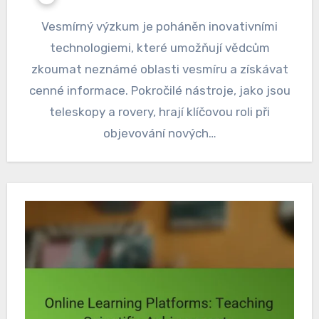
Vesmírný výzkum je poháněn inovativními
technologiemi, které umožňují vědcům
zkoumat neznámé oblasti vesmíru a získávat
cenné informace. Pokročilé nástroje, jako jsou
teleskopy a rovery, hrají klíčovou roli při
objevování nových…