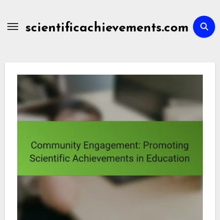
Skip
to
scientificachievements.com
content