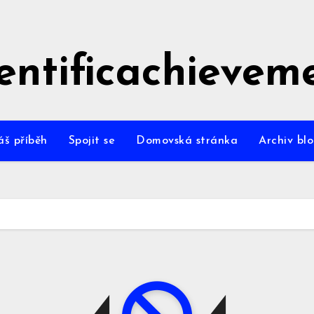
ientificachievem
š příběh
Spojit se
Domovská stránka
Archiv bl