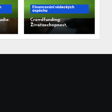
h
Financování vědeckých
úspěchů
udie:
Crowdfunding:
Životaschopnost,
Platformy, Faktory
úspěchu