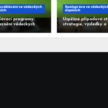
vzdělávání ve vědeckých
Spolupráce ve vědeckýc
ších
úspěších
lávací programy:
Úspěšné případové st
aznění vědeckých
strategie, výsledky a
hů ve školách
získané zkušenosti